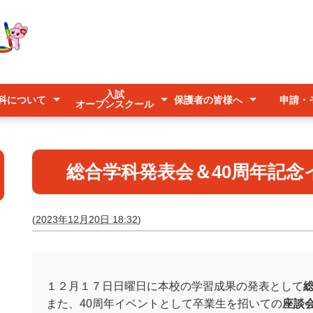
入試
科について
保護者の皆様へ
申請・
オープンスクール
入試
オープンスクール
キャリアアップ説明会
学科
ース系列
紹介
欠席連絡
登下校時の送迎について
台風時の登校について
予防すべき感染症について
各種申
公募
美らマ
いじめ
総合学科発表会＆40周年記
(
2023年12月20日 18:32
)
１２月１７日日曜日に本校の学習成果の発表として
また、40周年イベントとして卒業生を招いての
座談