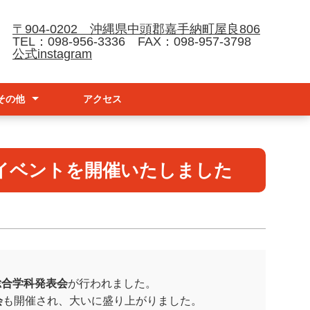
〒904-0202 沖縄県中頭郡嘉手納町屋良806
TEL：098-956-3336 FAX：098-957-3798
公式instagram
その他
アクセス
請
ナーハンドブック
防止基本方針
念イベントを開催いたしました
総合学科発表会
が行われました。
会
も開催され、大いに盛り上がりました。