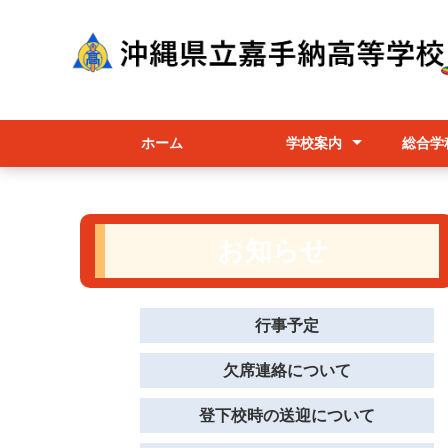
ホーム
学校案内
総合学
校長挨拶
かこうちゃん（マスコット
学校経営
学校要覧/職員必携/学校評価
教育課程/選択科目/シラバス
行事予定
進路相談部
学校パンフレット
総合
各コ
授業
キャラクター）の紹介
お知らせ
行事予定
欠席連絡について
登下校時の送迎について