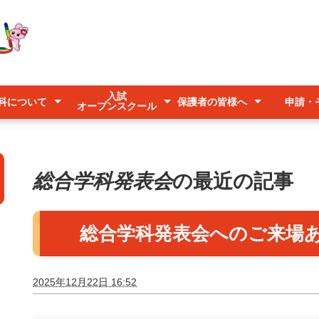
入試
科について
保護者の皆様へ
申請・
オープンスクール
入試
オープンスクール
キャリアアップ説明会
学科
ース系列
紹介
欠席連絡
登下校時の送迎について
台風時の登校について
予防すべき感染症について
各種申
公募
美らマ
いじめ
総合学科発表会
の最近の記事
総合学科発表会へのご来場
2025年12月22日 16:52