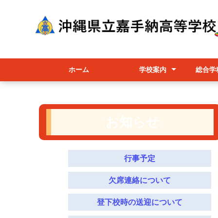
ホーム
学校案内
総合学
校長挨拶
かこうちゃん（マスコット
学校経営
学校要覧/職員必携/学校評価
教育課程/選択科目/シラバス
行事予定
進路相談部
学校パンフレット
総合
各コ
授業
キャラクター）の紹介
お知らせ
行事予定
欠席連絡について
登下校時の送迎について