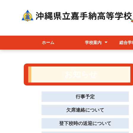
ホーム
学校案内
総合学
校長挨拶
かこうちゃん（マスコット
学校経営
学校要覧/職員必携/学校評価
教育課程/選択科目/シラバス
行事予定
進路相談部
学校パンフレット
総合
各コ
授業
キャラクター）の紹介
お知らせ
行事予定
欠席連絡について
登下校時の送迎について