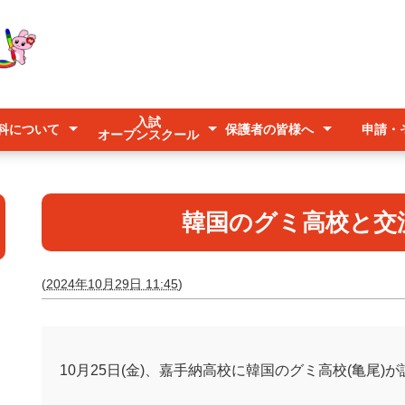
入試
科について
保護者の皆様へ
申請・
オープンスクール
入試
オープンスクール
キャリアアップ説明会
学科
ース系列
紹介
欠席連絡
登下校時の送迎について
台風時の登校について
予防すべき感染症について
各種申
公募
美らマ
いじめ
韓国のグミ高校と交
(
2024年10月29日 11:45
)
10月25日(金)、嘉手納高校に韓国のグミ高校(亀尾)