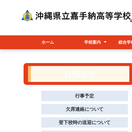
ホーム
学校案内
総合学
校長挨拶
かこうちゃん（マスコット
学校経営
学校要覧/職員必携/学校評価
教育課程/選択科目/シラバス
行事予定
進路相談部
学校パンフレット
総合
各コ
授業
キャラクター）の紹介
お知らせ
行事予定
欠席連絡について
登下校時の送迎について