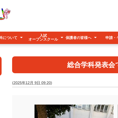
入試
科について
保護者の皆様へ
申請・
オープンスクール
入試
オープンスクール
キャリアアップ説明会
学科
ース系列
紹介
欠席連絡
登下校時の送迎について
台風時の登校について
予防すべき感染症について
各種申
公募
美らマ
いじめ
総合学科発表会
(
2025年12月 9日 09:20
)