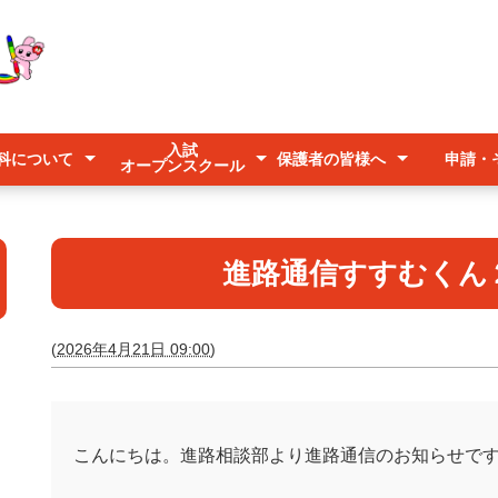
入試
科について
保護者の皆様へ
申請・
オープンスクール
入試
オープンスクール
キャリアアップ説明会
学科
ース系列
紹介
欠席連絡
登下校時の送迎について
台風時の登校について
予防すべき感染症について
各種申
公募
美らマ
いじめ
進路通信すすむくん
(
2026年4月21日 09:00
)
こんにちは。進路相談部より進路通信のお知らせで