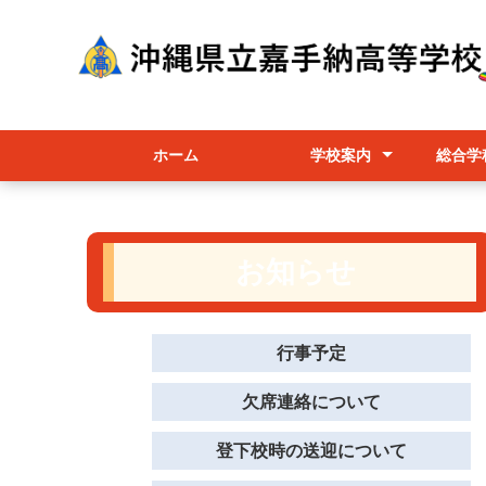
ホーム
学校案内
総合学
校長挨拶
かこうちゃん（マスコット
学校経営
学校要覧/職員必携/学校評価
教育課程/選択科目/シラバス
行事予定
進路相談部
学校パンフレット
総合
各コ
授業
キャラクター）の紹介
お知らせ
行事予定
欠席連絡について
登下校時の送迎について