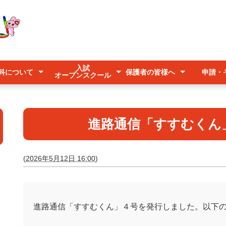
入試
科について
保護者の皆様へ
申請・
オープンスクール
入試
オープンスクール
キャリアアップ説明会
学科
ース系列
紹介
欠席連絡
登下校時の送迎について
台風時の登校について
予防すべき感染症について
各種申
公募
美らマ
いじめ
進路通信「すすむくん
(
2026年5月12日 16:00
)
進路通信「すすむくん」４号を発行しました。以下