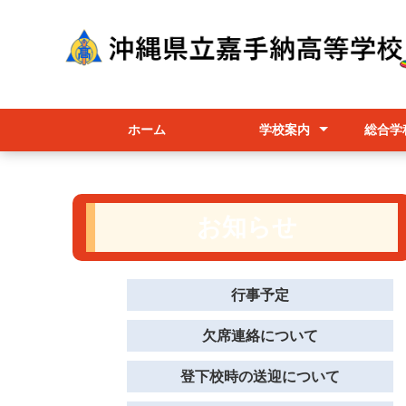
ホーム
学校案内
総合学
校長挨拶
かこうちゃん（マスコット
学校経営
学校要覧/職員必携/学校評価
教育課程/選択科目/シラバス
行事予定
進路相談部
学校パンフレット
総合
各コ
授業
キャラクター）の紹介
お知らせ
行事予定
欠席連絡について
登下校時の送迎について